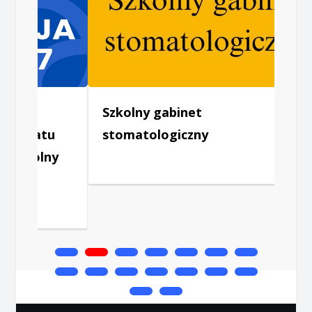
Szkolny gabinet
Za
tu
stomatologiczny
Pa
lny
Fu